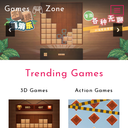
Games
Zone
Toggl
navig
Trending Games
3D Games
Action Games