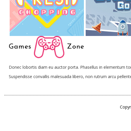
Games
Zone
Donec lobortis diam eu auctor porta. Phasellus in elementum tort
Suspendisse convallis malesuada libero, non rutrum arcu pellente
Copyr